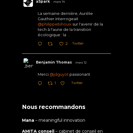
aSpark
mars 14
La semaine dernière, Aurélie
Gauthier interrogeait
@philippebihouix
sur l'avenir de la
tech à l'aune de la transition
écologique : la
...
Twitter
2
Benjamin Thomas
mars 12
Merci
@jdguyot
passionant
Twitter
1
Nous recommandons
Mana
– meaningful innovation
AMITA conseil
– cabinet de conseil en