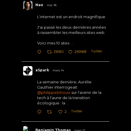
Nao
mai 18
L'internet est un endroit magnifique.
J'ai passé les deux dernières années
à rassembler les meilleurs sites web.
Voici mes 10 sites
...
Twitter
3880
26988
aSpark
mars 14
La semaine dernière, Aurélie
Gauthier interrogeait
@philippebihouix
sur l'avenir de la
tech à l'aune de la transition
écologique : la
...
Twitter
2
Benjamin Thomas
mars 12