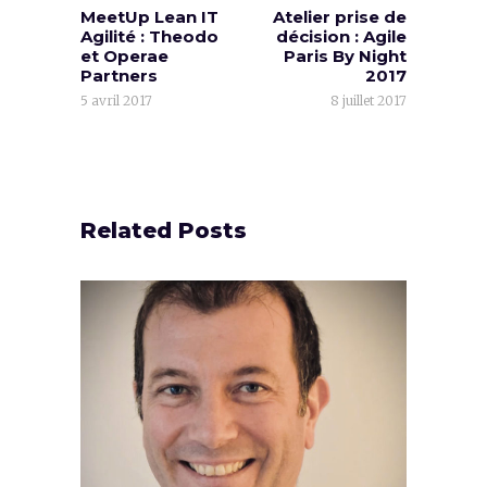
MeetUp Lean IT
Atelier prise de
Agilité : Theodo
décision : Agile
et Operae
Paris By Night
Partners
2017
5 avril 2017
8 juillet 2017
Related Posts