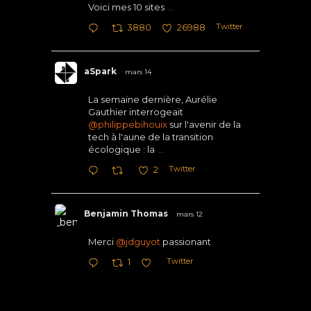
Voici mes 10 sites
...
Twitter
3880
26988
aSpark
mars 14
La semaine dernière, Aurélie
Gauthier interrogeait
@philippebihouix
sur l'avenir de la
tech à l'aune de la transition
écologique : la
...
Twitter
2
Benjamin Thomas
mars 12
Merci
@jdguyot
passionant
Twitter
1