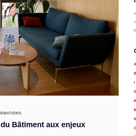
I
v
c
I
ORMATIONS
r du Bâtiment aux enjeux