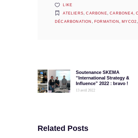
LIKE
ATELIERS
,
CARBONE
,
CARBONE4
,
DÉCARBONATION
,
FORMATION
,
MYCO2
Soutenance SKEMA
“International Strategy &
Influence” 2022 : bravo !
13 avril 2022
Related Posts