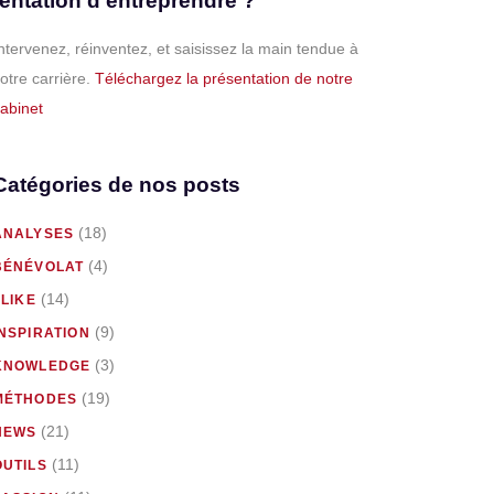
tentation d’entreprendre ?
ntervenez, réinventez, et saisissez la main tendue à
otre carrière.
Téléchargez la présentation de notre
abinet
Catégories de nos posts
(18)
ANALYSES
(4)
BÉNÉVOLAT
(14)
 LIKE
(9)
INSPIRATION
(3)
KNOWLEDGE
(19)
MÉTHODES
(21)
NEWS
(11)
OUTILS