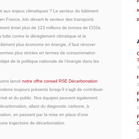
nt aux enjeux climatiques ? Le secteur du bâtiment
 France, loin devant le secteur des transports
iment émet plus de 123 millions de tonnes de CO2e.
a lutte contre le dérèglement climatique et la
 bâtiment plus économe en énergie, il faut rénover
 normes plus strictes en termes de consommation
C
objet de la politique nationale de l’énergie dans les
3
H
avons lancé
notre offre conseil RSE Décarbonation
2
ndons toujours présents lorsqu’il s’agit de contribuer
R
u privé et du public. Nos équipes peuvent également
carbonation, allant du diagnostic carbone, à
1
nation, en passant par la mise en place d’une
P
C
’une trajectoire de décarbonation.
8