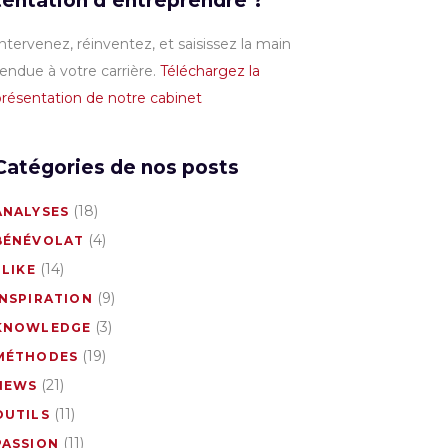
tentation d’entreprendre ?
ntervenez, réinventez, et saisissez la main
endue à votre carrière.
Téléchargez la
résentation de notre cabinet
Catégories de nos posts
(18)
ANALYSES
(4)
BÉNÉVOLAT
(14)
 LIKE
(9)
INSPIRATION
(3)
KNOWLEDGE
(19)
MÉTHODES
(21)
NEWS
(11)
OUTILS
(11)
PASSION