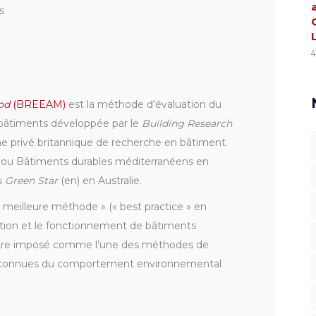
s
4
od
(BREEAM)
est la méthode d’évaluation du
âtiments développée par le
Building Research
e privé britannique de recherche en bâtiment.
ou Bâtiments durables méditerranéens en
u
Green Star
(en) en Australie.
 meilleure méthode » (« best practice » en
uction et le fonctionnement de bâtiments
s’être imposé comme l’une des méthodes de
s reconnues du comportement environnemental