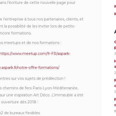
s l’écriture de cette nouvelle page pour
 l’entreprise à tous nos partenaires, clients, et
 la possibilité de les inviter lors de petits-
ncore formations.
nos meetups et de nos formations :
https://www.meetup.com/fr-FR/aspark-
3
.aspark.fr/notre-offre-formations/
2
ntres sur vos sujets de prédilection !
s chemins de fers Paris-Lyon-Méditerranée,
1
sur une inspiration Art Déco. L’immeuble a été
e ouverture dès 2018 :
8
 de bureaux flexibles