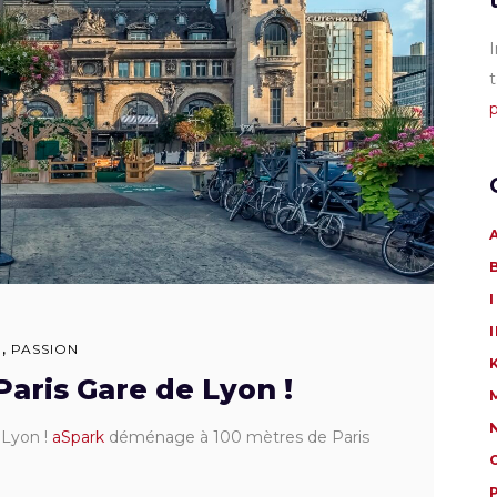
I
t
p
I
N
,
PASSION
aris Gare de Lyon !
 Lyon !
aSpark
déménage à 100 mètres de Paris