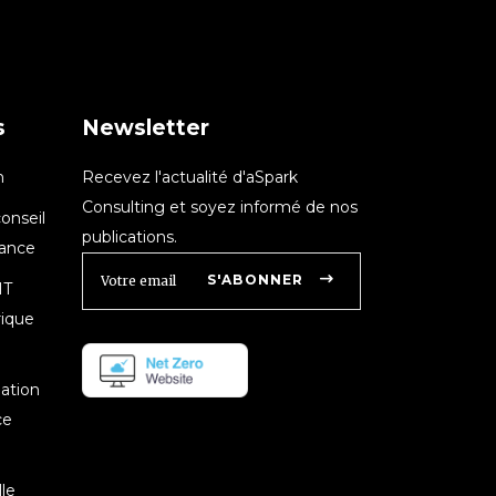
s
Newsletter
n
Recevez l'actualité d'aSpark
Consulting et soyez informé de nos
onseil
publications.
nance
S'ABONNER
IT
rique
mation
ce
le