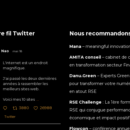
e fil Twitter
Nous recommandon
Mana
– meaningful innovatio
Nao
mai 18
AMITA conseil
– cabinet de c
L'internet est un endroit
en transformation secteur Fi
magnifique.
Danu.Green
– Experts Green
J'ai passé les deux dernières
pour transformer votre numé
années à rassembler les
meilleurs sites web.
en atout RSE
Voici mes 10 sites
...
RSE Challenge
: La 1ère for
3880
26988
RSE qui conjugue performan
Twitter
économique et impact positif
Flowcon
– conférence annuel