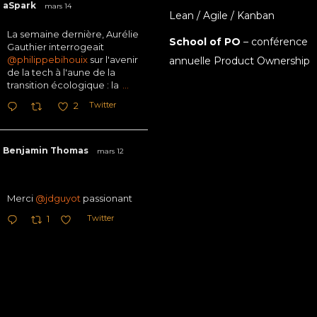
aSpark
mars 14
Lean / Agile / Kanban
La semaine dernière, Aurélie
School of PO
– conférence
Gauthier interrogeait
@philippebihouix
sur l'avenir
annuelle Product Ownership
de la tech à l'aune de la
transition écologique : la
...
Twitter
2
Benjamin Thomas
mars 12
Merci
@jdguyot
passionant
Twitter
1