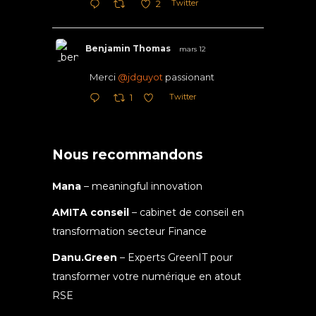
Twitter
2
Benjamin Thomas
mars 12
Merci
@jdguyot
passionant
Twitter
1
Nous recommandons
Mana
– meaningful innovation
AMITA conseil
– cabinet de conseil en
transformation secteur Finance
Danu.Green
– Experts GreenIT pour
transformer votre numérique en atout
RSE