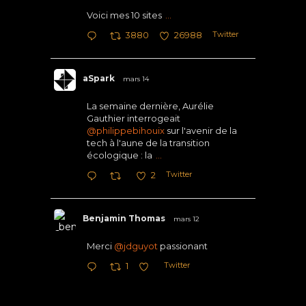
Voici mes 10 sites
...
Twitter
3880
26988
aSpark
mars 14
La semaine dernière, Aurélie
Gauthier interrogeait
@philippebihouix
sur l'avenir de la
tech à l'aune de la transition
écologique : la
...
Twitter
2
Benjamin Thomas
mars 12
Merci
@jdguyot
passionant
Twitter
1