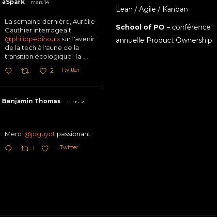
aSpark
mars 14
Lean / Agile / Kanban
La semaine dernière, Aurélie
School of PO
– conférence
Gauthier interrogeait
@philippebihouix
sur l'avenir
annuelle Product Ownership
de la tech à l'aune de la
transition écologique : la
...
Twitter
2
Benjamin Thomas
mars 12
Merci
@jdguyot
passionant
Twitter
1