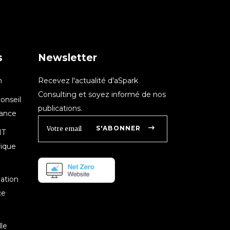
s
Newsletter
n
Recevez l'actualité d'aSpark
Consulting et soyez informé de nos
onseil
publications.
nance
S'ABONNER
IT
rique
mation
ce
le