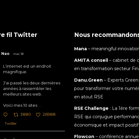
e fil Twitter
Nous recommandon
Mana
– meaningful innovatio
Nao
mai 18
AMITA conseil
– cabinet de c
L'internet est un endroit
en transformation secteur Fi
magnifique.
Danu.Green
– Experts Green
J'ai passé les deux dernières
pour transformer votre numé
années à rassembler les
meilleurs sites web.
en atout RSE
Voici mes 10 sites
...
RSE Challenge
: La 1ère for
3880
26988
RSE qui conjugue performan
Twitter
économique et impact positif
Flowcon
– conférence annuel