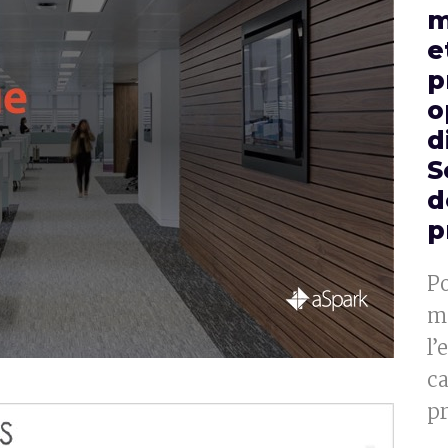
m
e
p
o
d
S
d
p
Po
mo
l’
ca
pr