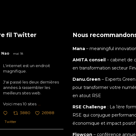
e fil Twitter
Nous recommandon
Mana
– meaningful innovatio
Nao
mai 18
AMITA conseil
– cabinet de c
L'internet est un endroit
en transformation secteur Fi
magnifique.
Danu.Green
– Experts Green
J'ai passé les deux dernières
pour transformer votre numé
années à rassembler les
meilleurs sites web.
en atout RSE
Voici mes 10 sites
...
RSE Challenge
: La 1ère for
3880
26988
RSE qui conjugue performan
Twitter
économique et impact positif
Flowcon
– conférence annuel