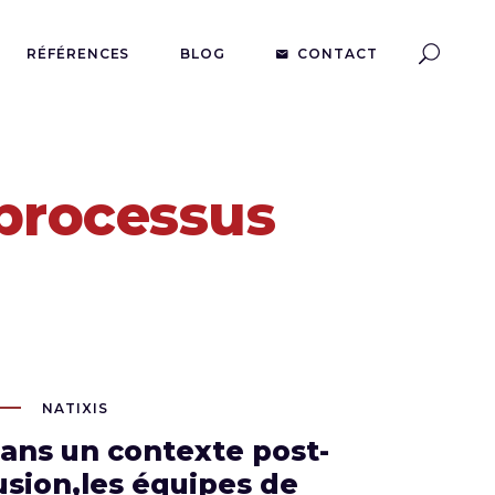
RÉFÉRENCES
BLOG
CONTACT
 processus
tixis | Modélisation des processus
NATIXIS
ans un contexte post-
usion,les équipes de