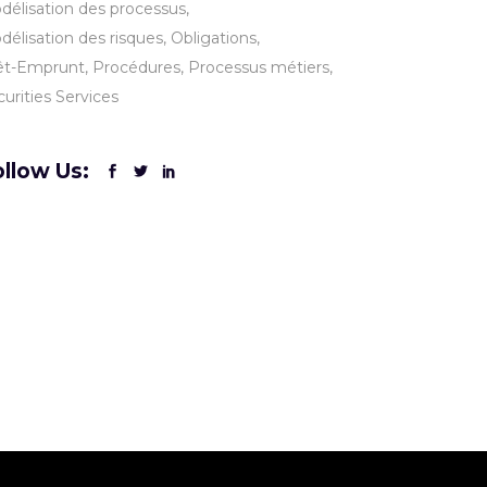
délisation des processus
délisation des risques
Obligations
êt-Emprunt
Procédures
Processus métiers
urities Services
llow Us: