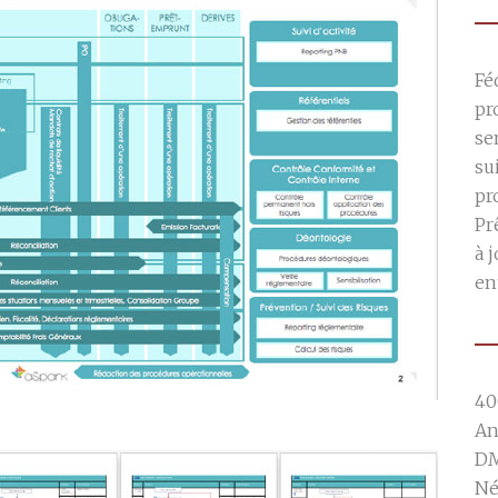
Fé
pr
se
su
pr
Pr
à 
en
40
An
DM
Né