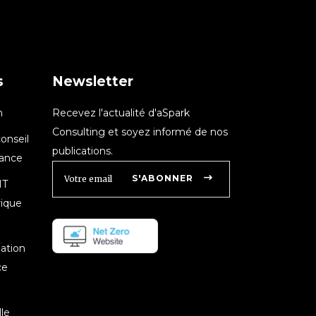
s
Newsletter
n
Recevez l'actualité d'aSpark
Consulting et soyez informé de nos
onseil
publications.
nance
S'ABONNER
IT
rique
mation
ce
le