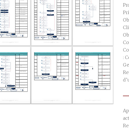
Pr
Pr
Ob
Cl
Ob
Co
Co
: 
Ge
Re
d’
Ap
ac
Re