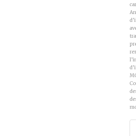
ca
An
d’
av
tr
pr
re
l’
d’
MO
Co
de
de
mo