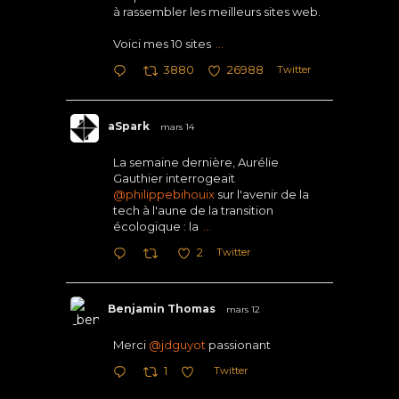
à rassembler les meilleurs sites web.
Voici mes 10 sites
...
Twitter
3880
26988
aSpark
mars 14
La semaine dernière, Aurélie
Gauthier interrogeait
@philippebihouix
sur l'avenir de la
tech à l'aune de la transition
écologique : la
...
Twitter
2
Benjamin Thomas
mars 12
Merci
@jdguyot
passionant
Twitter
1