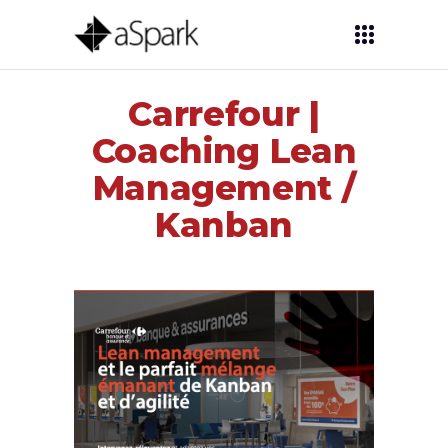
Carrefour |
Coaching Lean
Management /
Kanban