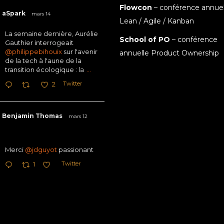
Flowcon
– conférence annuel
aSpark
mars 14
Lean / Agile / Kanban
La semaine dernière, Aurélie
School of PO
– conférence
Gauthier interrogeait
@philippebihouix
sur l'avenir
annuelle Product Ownership
de la tech à l'aune de la
transition écologique : la
...
Twitter
2
Benjamin Thomas
mars 12
Merci
@jdguyot
passionant
Twitter
1