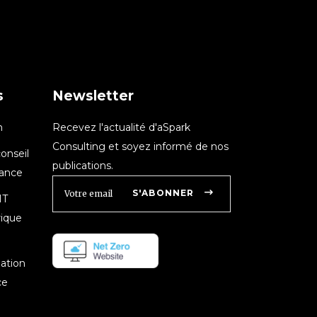
s
Newsletter
n
Recevez l'actualité d'aSpark
Consulting et soyez informé de nos
onseil
publications.
nance
S'ABONNER
IT
rique
mation
ce