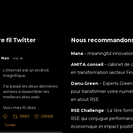
e fil Twitter
Nous recommandon
Mana
– meaningful innovatio
Nao
mai 18
AMITA conseil
– cabinet de c
L'internet est un endroit
en transformation secteur Fi
magnifique.
Danu.Green
– Experts Green
J'ai passé les deux dernières
pour transformer votre numé
années à rassembler les
meilleurs sites web.
en atout RSE
Voici mes 10 sites
...
RSE Challenge
: La 1ère for
3880
26988
RSE qui conjugue performan
Twitter
économique et impact positif