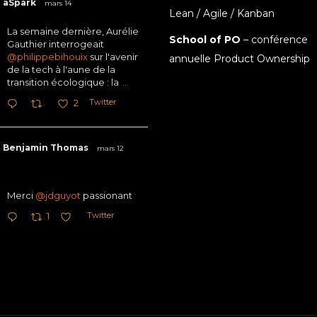
aSpark
mars 14
Lean / Agile / Kanban
La semaine dernière, Aurélie
School of PO
– conférence
Gauthier interrogeait
@philippebihouix
sur l'avenir
annuelle Product Ownership
de la tech à l'aune de la
transition écologique : la
...
Twitter
2
Benjamin Thomas
mars 12
Merci
@jdguyot
passionant
Twitter
1