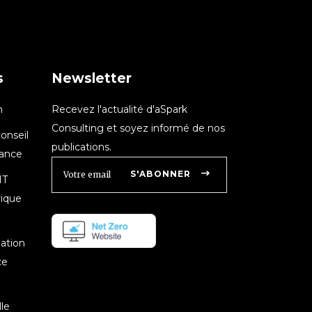
s
Newsletter
n
Recevez l'actualité d'aSpark
Consulting et soyez informé de nos
onseil
publications.
nance
S'ABONNER
IT
rique
mation
ce
le