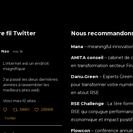
e fil Twitter
Nous recommandon
Mana
– meaningful innovatio
Nao
mai 18
AMITA conseil
– cabinet de c
L'internet est un endroit
en transformation secteur Fi
magnifique.
Danu.Green
– Experts Green
J'ai passé les deux dernières
pour transformer votre numé
années à rassembler les
meilleurs sites web.
en atout RSE
Voici mes 10 sites
...
RSE Challenge
: La 1ère for
3880
26988
RSE qui conjugue performan
Twitter
économique et impact positif
Flowcon
– conférence annuel