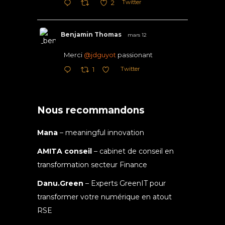
Twitter
2
Benjamin Thomas
mars 12
Merci
@jdguyot
passionant
Twitter
1
Nous recommandons
Mana
– meaningful innovation
AMITA conseil
– cabinet de conseil en
transformation secteur Finance
Danu.Green
– Experts GreenIT pour
transformer votre numérique en atout
RSE