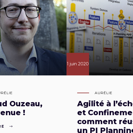
1 juin 2020
URÉLIE
AURÉLIE
ud Ouzeau,
Agilité à l’éch
enue !
et Confinemen
comment réus
RE
un PI Plannin