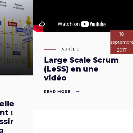
18
septembr
AURÉLIE
2017
Large Scale Scrum
(LeSS) en une
vidéo
READ MORE
elle
t :
sir
g