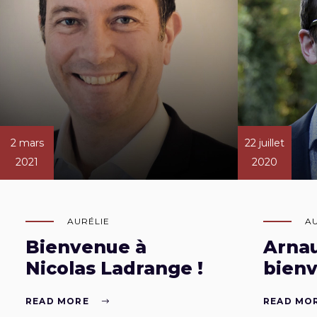
2 mars
22 juillet
2021
2020
AURÉLIE
A
Bienvenue à
Arna
Nicolas Ladrange !
bienv
READ MORE
READ MO