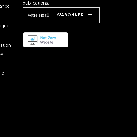
publications.
nance
S'ABONNER
IT
rique
mation
ce
le