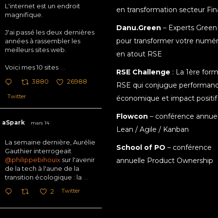
L'internet est un endroit
en transformation secteur Fi
magnifique.
Danu.Green
– Experts Green
J'ai passé les deux dernières
pour transformer votre numé
années à rassembler les
meilleurs sites web.
en atout RSE
Voici mes 10 sites
...
RSE Challenge
: La 1ère for
3880
26988
RSE qui conjugue performan
Twitter
économique et impact positif
Flowcon
– conférence annuel
aSpark
mars 14
Lean / Agile / Kanban
La semaine dernière, Aurélie
School of PO
– conférence
Gauthier interrogeait
@philippebihouix
sur l'avenir
annuelle Product Ownership
de la tech à l'aune de la
transition écologique : la
...
Twitter
2