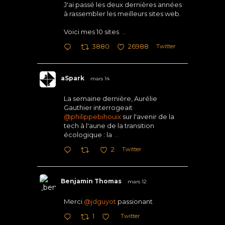
J'ai passé les deux dernières années
à rassembler les meilleurs sites web.
Voici mes 10 sites
...
Twitter
3880
26988
aSpark
mars 14
La semaine dernière, Aurélie
Gauthier interrogeait
@philippebihouix
sur l'avenir de la
tech à l'aune de la transition
écologique : la
...
Twitter
2
Benjamin Thomas
mars 12
Merci
@jdguyot
passionant
Twitter
1