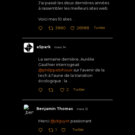
J'ai passé les deux dernières années
à rassembler les meilleurs sites web.
Voici mes 10 sites
...
Twitter
3880
26988
aSpark
mars 14
La semaine dernière, Aurélie
Gauthier interrogeait
@philippebihouix
sur l'avenir de la
tech à l'aune de la transition
écologique : la
...
Twitter
2
Benjamin Thomas
mars 12
Merci
@jdguyot
passionant
Twitter
1