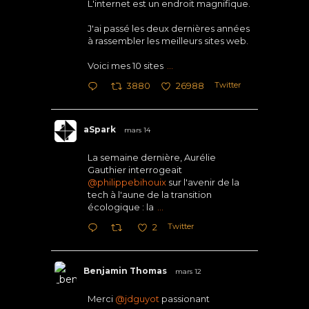
L'internet est un endroit magnifique.
J'ai passé les deux dernières années
à rassembler les meilleurs sites web.
Voici mes 10 sites
...
Twitter
3880
26988
aSpark
mars 14
La semaine dernière, Aurélie
Gauthier interrogeait
@philippebihouix
sur l'avenir de la
tech à l'aune de la transition
écologique : la
...
Twitter
2
Benjamin Thomas
mars 12
Merci
@jdguyot
passionant