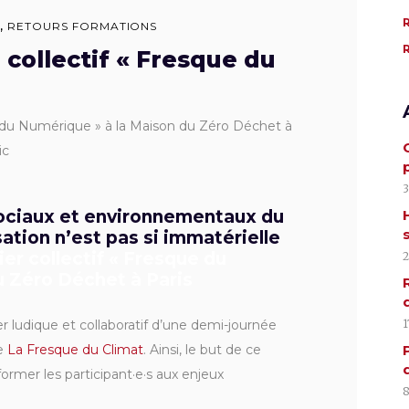
S
,
RETOURS FORMATIONS
r collectif « Fresque du
que du Numérique » à la Maison du Zéro Déchet à
ic
3
ociaux et environnementaux du
ation n’est pas si immatérielle
ier collectif « Fresque du
2
u Zéro Déchet à Paris
r ludique et collaboratif d’une demi-journée
1
de
La Fresque du Climat
. Ainsi, le but de ce
former les participant·e·s aux enjeux
8