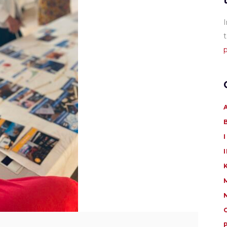
I
t
p
I