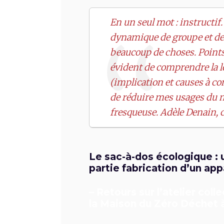
En un seul mot : instructif. 
dynamique de groupe et des
beaucoup de choses. Points 
évident de comprendre la lo
(implication et causes à c
de réduire mes usages du 
fresqueuse. Adèle Denain,
Le sac-à-dos écologique : 
partie fabrication d’un ap
– Retours sur l’atelier col
la Maison du Zéro Déchet à