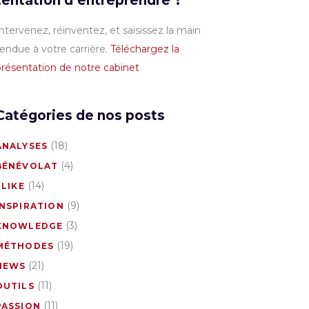
tentation d’entreprendre ?
ntervenez, réinventez, et saisissez la main
endue à votre carrière.
Téléchargez la
résentation de notre cabinet
Catégories de nos posts
(18)
ANALYSES
(4)
BÉNÉVOLAT
(14)
 LIKE
(9)
INSPIRATION
(3)
KNOWLEDGE
(19)
MÉTHODES
(21)
NEWS
(11)
OUTILS
(11)
PASSION