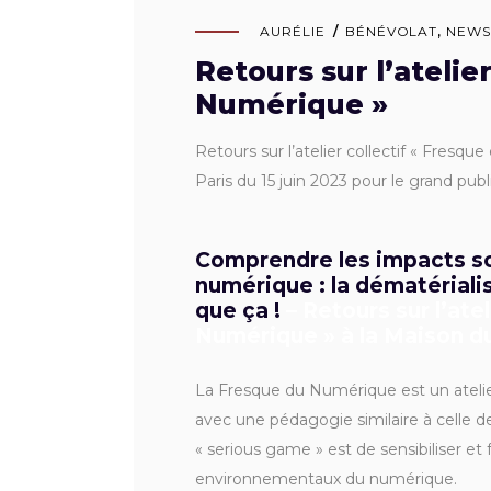
AURÉLIE
BÉNÉVOLAT
,
NEW
Retours sur l’atelie
Numérique »
Retours sur l’atelier collectif « Fres
Paris du 15 juin 2023 pour le grand publ
Comprendre les impacts s
numérique : la dématérialis
que ça !
– Retours sur l’atel
Numérique » à la Maison d
La Fresque du Numérique est un atelie
avec une pédagogie similaire à celle 
« serious game » est de sensibiliser et 
environnementaux du numérique.