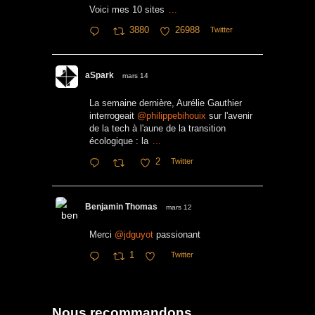
Voici mes 10 sites
...
3880
26988
Twitter
aSpark
mars 14
La semaine dernière, Aurélie Gauthier
interrogeait
@philippebihouix
sur l'avenir
de la tech à l'aune de la transition
écologique : la
...
2
Twitter
Benjamin Thomas
mars 12
Merci
@jdguyot
passionant
1
Twitter
Nous recommandons