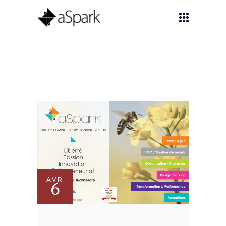
AVR
6