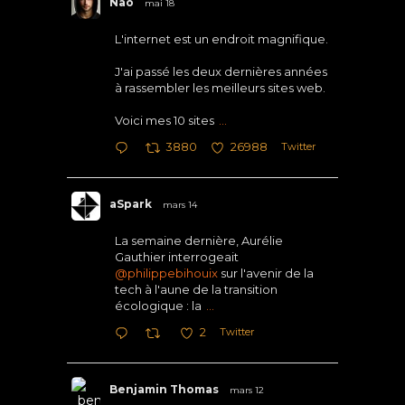
Nao
mai 18
L'internet est un endroit magnifique.
J'ai passé les deux dernières années
à rassembler les meilleurs sites web.
Voici mes 10 sites
...
Twitter
3880
26988
aSpark
mars 14
La semaine dernière, Aurélie
Gauthier interrogeait
@philippebihouix
sur l'avenir de la
tech à l'aune de la transition
écologique : la
...
Twitter
2
Benjamin Thomas
mars 12